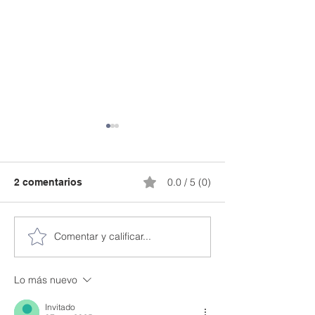
0.0 / 5 (0)
2 comentarios
Comentar y calificar...
Jornadas Deportivas
Eucaristía por 
2026
de Ceniza
Lo más nuevo
Invitado