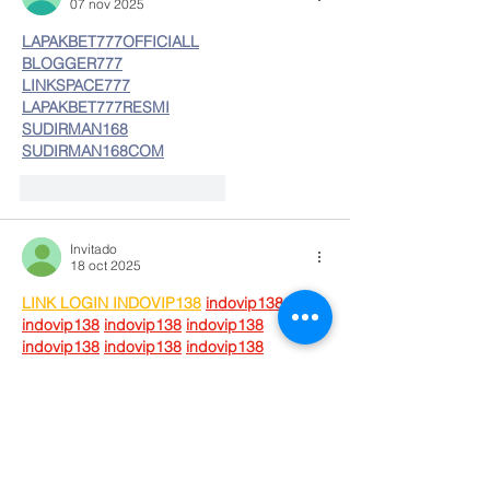
07 nov 2025
LAPAKBET777OFFICIALL
BLOGGER777
LINKSPACE777
LAPAKBET777RESMI
SUDIRMAN168
SUDIRMAN168COM
Me gusta
Reaccionar
Invitado
18 oct 2025
LINK LOGIN INDOVIP138
indovip138
indovip138
indovip138
indovip138
indovip138
indovip138
indovip138
indovip138
indovip138
indovip138
indovip138
indovip138
indovip138
indovip138
indovip138
indovip138
indovip138
indovip138
indovip138
indovip138
indovip138
indovip138
indovip138
indovip138
indovip138