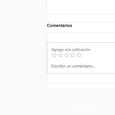
Comentarios
Agrega una calificación
Ordenación Sacerdotal del
Escribir un comentario...
P. Julio María Matovelle.