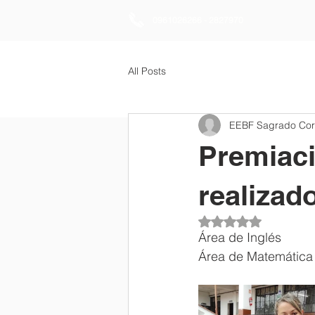
0961026266 - 2827970
All Posts
EEBF Sagrado Co
Premiaci
realizado
Obtuvo NaN de 5 es
Área de Inglés
Área de Matemática