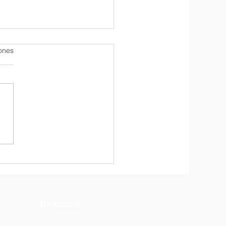
iones
ristía por Miércoles de
za
Dirección