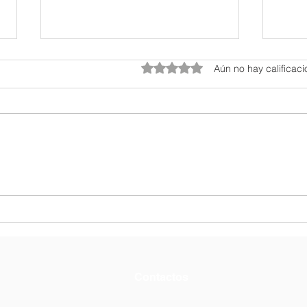
Obtuvo 0 de 5 estrellas.
Aún no hay calificac
Jornadas Deportivas 2026
Euca
Ceni
Contactos