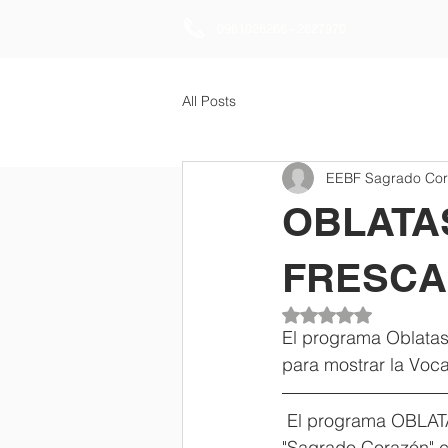
0961026266 - 2827970
All Posts
EEBF Sagrado Co
OBLATA
FRESCA
Obtuvo NaN de 5 es
El programa Oblatas 
para mostrar la Voc
 El programa OBLATAS TV, fue producido por las Religiosas Oblatas de la E.E.B.F 
"Sagrado Corazón" co