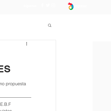
Síguenos
Ingresar
ES
omo propuesta 
vistas, 