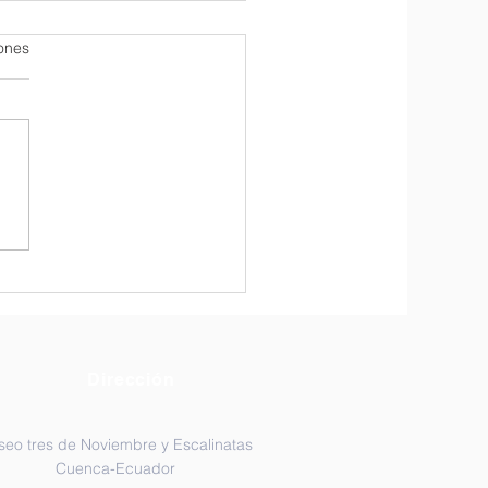
iones
ristía por Miércoles de
za
Dirección
seo tres de Noviembre y Escalinatas
Cuenca-Ecuador