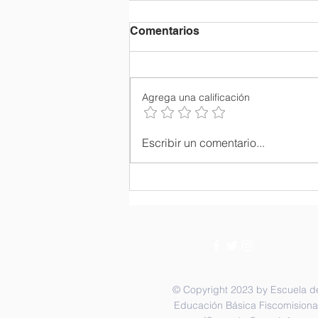
Comentarios
Agrega una calificación
Ordenación Sacerdotal del
Escribir un comentario...
P. Julio María Matovelle.
© Copyright 2023 by Escuela d
Educación Básica Fiscomisiona