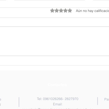
Obtuvo 0 de 5 estrellas.
Aún no hay calificac
Jornadas Deportivas 2026
Euca
Ceni
Contactos
Tel: 0961026266- 2827970
e
Pa
Email:
l