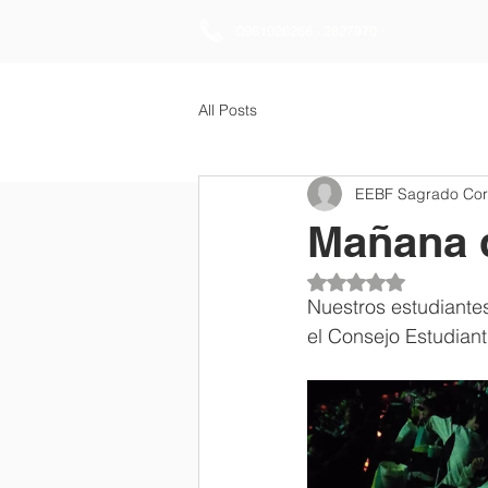
0961026266 - 2827970
All Posts
EEBF Sagrado Co
Mañana d
Obtuvo NaN de 5 es
Nuestros estudiantes
el Consejo Estudianti