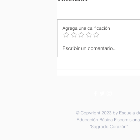
Agrega una calificación
Ordenación Sacerdotal del
Escribir un comentario...
P. Julio María Matovelle.
© Copyright 2023 by Escuela d
Educación Básica Fiscomisiona
"Sagrado Corazón"