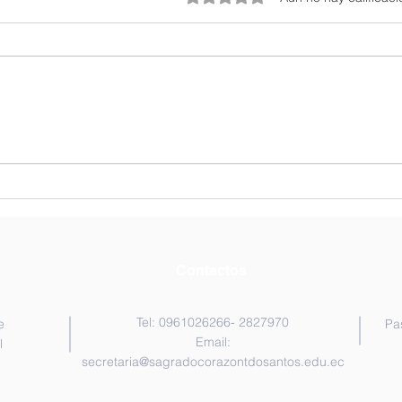
Jornadas Deportivas 2026
Euca
Ceni
Contactos
Tel: 0961026266- 2827970
e
Pa
Email:
l
secretaria@sagradocorazontdosantos.edu.ec