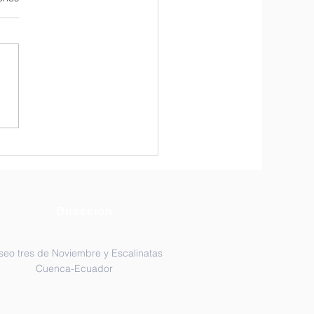
ristía por Miércoles de
za
Dirección
seo tres de Noviembre y Escalinatas
Cuenca-Ecuador