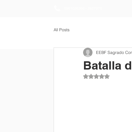
0961026266 - 2827970
All Posts
EEBF Sagrado Co
Batalla d
Obtuvo NaN de 5 es